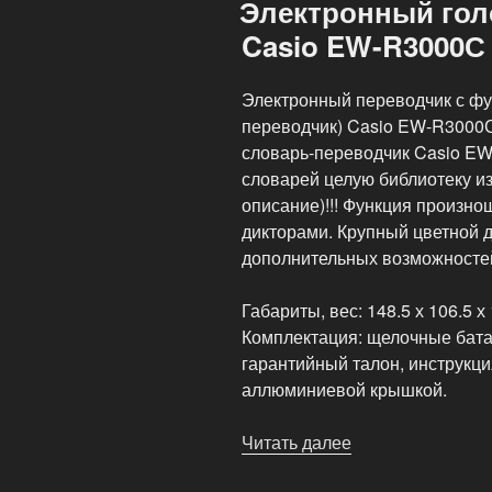
Электронный гол
Device»
Casio EW-R3000С
Электронный переводчик с фу
переводчик) Casio EW-R3000С
словарь-переводчик Casio E
словарей целую библиотеку и
описание)!!! Функция произн
дикторами. Крупный цветной 
дополнительных возможностей
Габариты, вес: 148.5 х 106.5 х
Комплектация: щелочные бата
гарантийный талон, инструкци
аллюминиевой крышкой.
Читать далее
«Электронный
голосовой