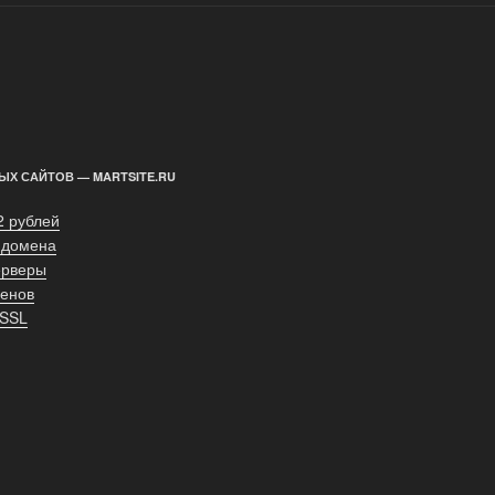
ЫХ САЙТОВ — MARTSITE.RU
2 рублей
 домена
ерверы
енов
 SSL