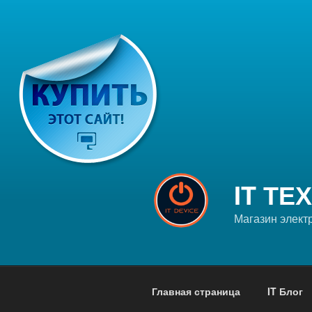
Перейти
к
содержимому
IT ТЕ
Магазин элект
Главная страница
IT Блог