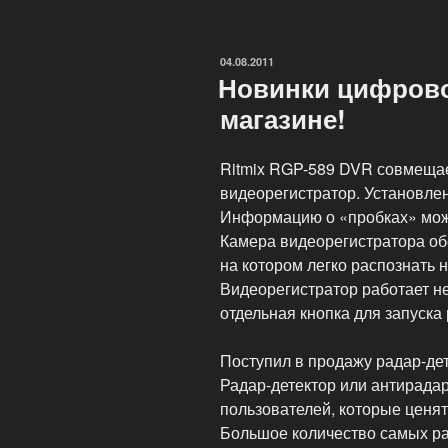
операционной
системы
Андроид»
ОПУБЛИКОВАНО
04.08.2011
Новинки цифрово
магазине!
Ritmix RGP-589 DVR совмещае
видеорегистратор. Установле
Информацию о «пробках» можн
Камера видеорегистратора об
на котором легко распознать
Видеорегистратор работает н
отдельная кнопка для запуска 
Поступил в продажу радар-де
Радар-детектор или антирада
пользователей, которые ценят
Большое количество самых р