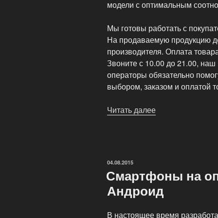
модели с оптимальным соотно
Мы готовы работать с покупа
На продаваемую продукцию де
производителя. Оплата товара
Звоните с 10.00 до 21.00, на
операторы обязательно помогу
выбором, заказом и оплатой т
Читать далее
«Интернет
магазин
цифровой
техники
—
ОПУБЛИКОВАНО
04.08.2015
девайсов»
Смартфоны на о
Андроид
В настоящее время разработ