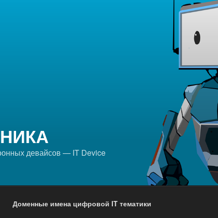
ХНИКА
ронных девайсов — IT Device
Доменные имена цифровой IT тематики