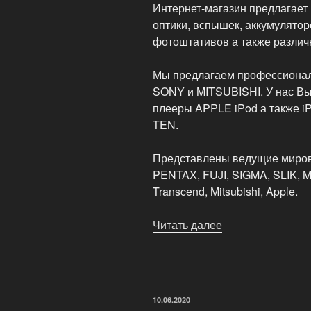
Интернет-магазин предлагает
оптики, вспышек, аккумулятор
фотоштативов а также различ
Мы предлагаем профессиона
SONY и MITSUBISHI. У нас Вы
плееры APPLE iPod а также i
TEN.
Представлены ведущие миро
PENTAX, FUJI, SIGMA, SLIK,
Transcend, Mitsubishi, Apple.
Читать далее
«Интернет-
магазин
цифровой
техники
—
ОПУБЛИКОВАНО
10.06.2020
IT