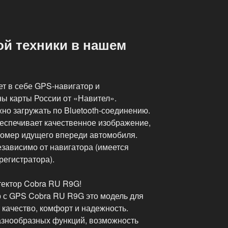
й техники в нашем
т в себе GPS-навигатор и
ны карты России от «Навител».
о загружать по Bluetooth-соединению.
еспечивает качественное изображение,
 номер идущего впереди автомобиля.
езависимо от навигатора (имеется
регистратора).
тектор Cobra RU R9G!
р с GPS Cobra RU R9G это модель для
 качество, комфорт и надежность.
азнообразных функций, возможность