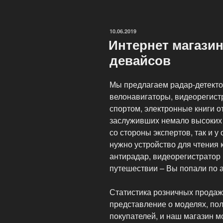
переводчик
Casio
EW-
ОПУБЛИКОВАНО
10.06.2019
R3000С»
Интернет магази
девайсов
Мы предлагаем радар-детекто
велонавигаторы, видеорегист
спортом, электронные книги о
заслуживших немало высоких 
со стороны экспертов, так и 
нужно устройство для чтения 
антирадар, видеорегистратор
путешествии – Вы попали по 
Статистика розничных продаж
представление о моделях, по
покупателей, и наш магазин 