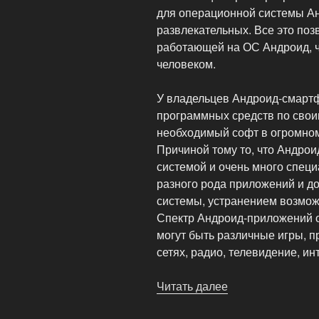
для операционной системы Анд
развлекательных. Все это поз
работающей на ОС Андроид, ч
человеком.
У владельцев Андроид-смарт
программных средств по своим
необходимый софт в огромном
Причиной тому то, что Андро
системой и очень много спец
разного рода приложений и д
системы, устранением возмож
Спектр Андроид-приложений о
могут быть различные игры, 
сетях, радио, телевидение, ин
Читать далее
«Смартфоны
на