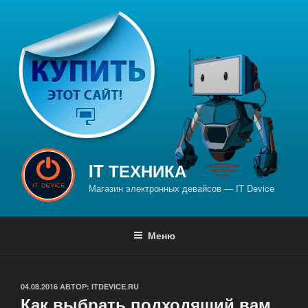
Перейти
к
содержимому
IT ТЕХНИКА
Магазин электронных девайсов — IT Device
Меню
ОПУБЛИКОВАНО
04.08.2016
АВТОР:
ITDEVICE.RU
Как выбрать подходящий вам