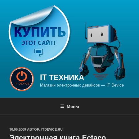
Перейти
к
содержимому
IT ТЕХНИКА
Магазин электронных девайсов — IT Device
Меню
ОПУБЛИКОВАНО
10.06.2009
АВТОР:
ITDEVICE.RU
Электронная книга Ectaco