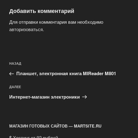
Добавить комментарий
Для отправки комментария вам необходимо
авторизоваться
.
Навигация
Предыдущая
НАЗАД
по
запись:
записям
Планшет, электронная книга MIReader M801
Следующая
ДАЛЕЕ
запись
Интернет-магазин электроники
МАГАЗИН ГОТОВЫХ САЙТОВ — MARTSITE.RU
$
Хостинг от 92 рублей