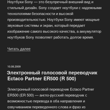
Ноутбуки Sony — это безупречный внешний вид и
стильный дизайн. Sony создает ноутбуки с надежными
технологиями безопасности и высокой
производительностью. Ноутбуки Sony имеют мощные
звуковые системы и экран, который передает
изображение самого высокого качества, а аккумулятор
ноутбуков Sony позволяет работать долгое время.
Читать далее
«Ноутбуки
Panasonic,
Getac,
Sony,
ОПУБЛИКОВАНО
10.08.2009
Электронный голосовой переводчик
HP
Ectaco Partner ER500 (R 500)
и
другие
Электронный голосовой переводчик Ectaco Partner
в
ER500 (ER 500) — англо-русский переводчик с
нашем
возможностью перевода в оба направления и
магазине!»
озвучиванием переведенного слова и фраз из