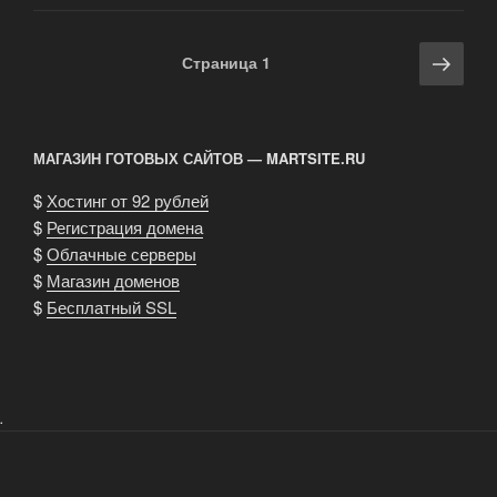
в
наших
Навигация
Сле
Страница
1
руках!»
по
стра
записям
МАГАЗИН ГОТОВЫХ САЙТОВ — MARTSITE.RU
$
Хостинг от 92 рублей
$
Регистрация домена
$
Облачные серверы
$
Магазин доменов
$
Бесплатный SSL
.