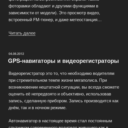
фоторамки обладают и другими функциями в
зависимости от модели). Это просмотр видео,
встроенный FM-тюнер, и даже метеостанция…
Читать далее
«Цифровая
техника
для
активного
ОПУБЛИКОВАНО
04.08.2012
GPS-навигаторы и видеорегистраторы
образа
жизни»
Видеорегистратор это то, что необходимо водителям
при стремительном темпе жизни мегаполиса. При
возникновении нештатной ситуации, вы всегда сможете
оценить её непредвзято и объективно, использовав
запись, сделанную прибором. Запись производится как
днём, так и в ночном режиме.
Автонавигатор в настоящее время стал постоянным
спутником современного водителя живущего как в