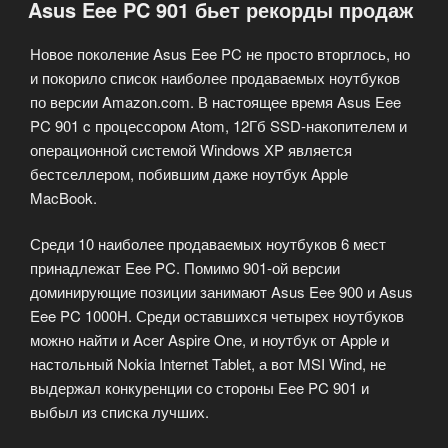
Asus Eee PC 901 бьет рекорды продаж
Санкт-
Петербурге»
Новое поколение Asus Eee PC не просто вторглось, но
и покорило список наиболее продаваемых ноутбуков
по версии Amazon.com. В настоящее время Asus Eee
PC 901 c процессором Atom, 12Гб SSD-накопителем и
операционной системой Windows XP является
бестселлером, побившим даже ноутбук Apple
MacBook.
Среди 10 наиболее продаваемых ноутбуков 6 мест
принадлежат Eee PC. Помимо 901-ой версии
доминирующие позиции занимают Asus Eee 900 и Asus
Eee PC 1000H. Среди оставшихся четырех ноутбуков
можно найти и Acer Aspire One, и ноутбук от Apple и
настольный Nokia Internet Tablet, а вот MSI Wind, не
выдержал конкуренции со стороны Eee PC 901 и
выбыл из списка лучших.