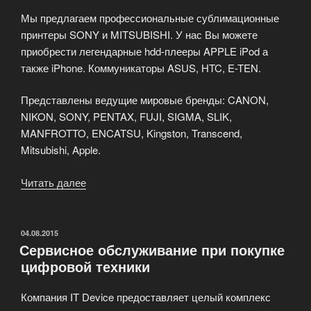
Мы предлагаем профессиональные сублимационные
принтеры SONY и MITSUBISHI. У нас Вы можете
приобрести легендарные hdd-плееры APPLE iPod а
также iPhone. Коммуникаторы ASUS, HTC, E-TEN.
Представлены ведущие мировые бренды: CANON,
NIKON, SONY, PENTAX, FUJI, SIGMA, SLIK,
MANFROTTO, ENCATSU, Kingston, Transcend,
Mitsubishi, Apple.
Читать далее
«Интернет-
магазин
цифровой
техники
ОПУБЛИКОВАНО
04.08.2015
Сервисное обслуживание при покупке
—
цифровой техники
IT
Device»
Компания IT Device предоставляет целый комплекс