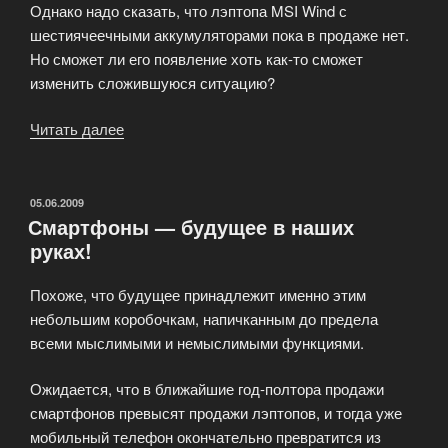
Однако надо сказать, что лэптопа MSI Wind с
шестиячеечными аккумуляторами пока в продаже нет.
Но сможет ли его появление хоть как-то сможет
изменить сложившуюся ситуацию?
Читать далее
«Asus
Eee
PC
901
ОПУБЛИКОВАНО
05.06.2009
Смартфоны — будущее в наших
бьет
руках!
рекорды
продаж»
Похоже, что будущее принадлежит именно этим
небольшим коробочкам, напичканным до предела
всеми мыслимыми и немыслимыми функциями.
Ожидается, что в ближайшие год-полтора продажи
смартфонов превысят продажи лэптопов, и тогда уже
мобильный телефон окончательно превратится из