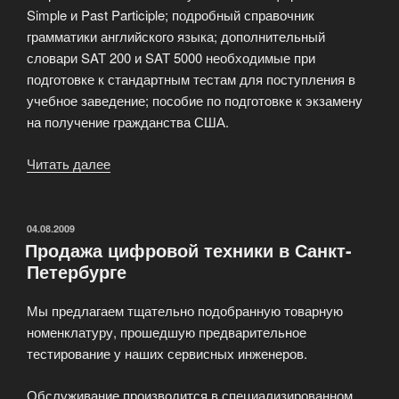
Simple и Past Participle; подробный справочник
грамматики английского языка; дополнительный
словари SAT 200 и SAT 5000 необходимые при
подготовке к стандартным тестам для поступления в
учебное заведение; пособие по подготовке к экзамену
на получение гражданства США.
Читать далее
«Электронный
голосовой
переводчик
Ectaco
ОПУБЛИКОВАНО
04.08.2009
Продажа цифровой техники в Санкт-
Partner
Петербурге
ER500
(R
Мы предлагаем тщательно подобранную товарную
500)»
номенклатуру, прошедшую предварительное
тестирование у наших сервисных инженеров.
Обслуживание производится в специализированном